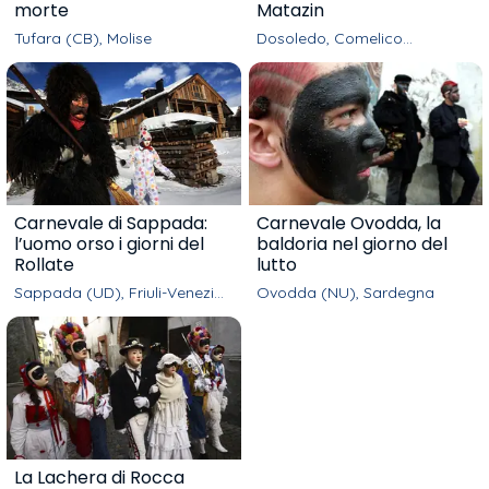
morte
Matazin
Tufara (CB), Molise
Dosoledo, Comelico
Superiore (BL), Veneto
Carnevale di Sappada:
Carnevale Ovodda, la
l’uomo orso i giorni del
baldoria nel giorno del
Rollate
lutto
Sappada (UD), Friuli-Venezia
Ovodda (NU), Sardegna
Giulia
La Lachera di Rocca