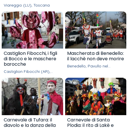
Viareggio (LU), Toscana
Castiglion Fibocchi, i figli
Mascherata di Benedello:
di Bocco e le maschere
il lacchè non deve morire
barocche
Benedello, Pavullo nel
Frignano (MO), Emilia-
Castiglion Fibocchi (AR),
Romagna
Toscana
Carnevale di Tufara: il
Carnevale di Santa
diavolo e la danza della
Plodia: il rito di Lakè e