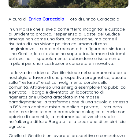
A cura di:
Enrico Caracciolo
| Foto di Enrico Caracciolo
In un Molise che si svela come "terra incognita" e custode
di un’identità arcaica, l’esperienza di Castel del Giudice
emerge non come una fortuita eccezione, ma come il
risultato di una visione politica ed umana di rara
lungimiranza. Il cuore del racconto è la figura del sindaco
Lino Gentile, la cui azione ha saputo trasformare i sintomi
del declino — spopolamento, abbandono e isolamento —
in piloni per una ricostruzione concreta e innovativa.
La forza delle idee di Gentile risiede nel superamento della
nostalgia a favore di una prospettiva pragmatica, basata
sulla "restanza" e sul coinvolgimento corale della
comunità. Attraverso una sinergia esemplare tra pubblico
e privato, il borgo è diventato un laboratorio di
rigenerazione urbana articolato in tre mosse
paradigmatiche: la trasformazione di una scuola dismessa
in RSA con capitale misto pubblico e privato, il recupero
delle terre incolte per la produzione biologica di mele con
apiario di comunità, la metamorfosi di vecchie stalle
nell’albergo diffuso Borgotufi e la creazione di un birrificio
agricolo.
Quello di Gentile è un lavoro di prospettiva e concretezza