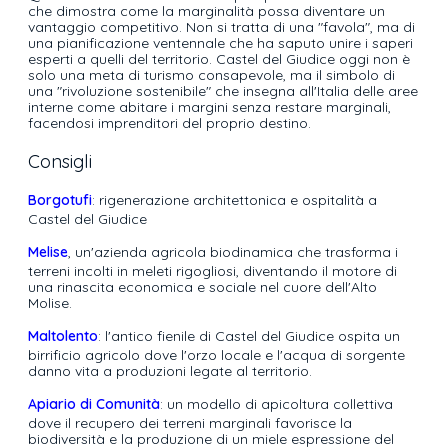
che dimostra come la marginalità possa diventare un
vantaggio competitivo. Non si tratta di una "favola", ma di
una pianificazione ventennale che ha saputo unire i saperi
esperti a quelli del territorio. Castel del Giudice oggi non è
solo una meta di turismo consapevole, ma il simbolo di
una "rivoluzione sostenibile" che insegna all'Italia delle aree
interne come abitare i margini senza restare marginali,
facendosi imprenditori del proprio destino.
Consigli
Borgotufi
: rigenerazione architettonica e ospitalità a
Castel del Giudice
Melise
, un'azienda agricola biodinamica che trasforma i
terreni incolti in meleti rigogliosi, diventando il motore di
una rinascita economica e sociale nel cuore dell'Alto
Molise.
Maltolento
: l'antico fienile di Castel del Giudice ospita un
birrificio agricolo dove l'orzo locale e l'acqua di sorgente
danno vita a produzioni legate al territorio.
Apiario di Comunità
: un modello di apicoltura collettiva
dove il recupero dei terreni marginali favorisce la
biodiversità e la produzione di un miele espressione del