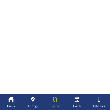
Consigli
Itinerari
Eventi
Latitudes
Home