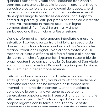
quando i portantini, vestiti con il costume tradizionale
bormino, caricano sulle spalle le pesanti strutture. Il legno
scricchiola sotto lo sforzo dei giovani del paese, che si
muovono con passi sincronizzati per mantenere l'equilibrio
delle opere lungo le pendenze dei vicoli. Ogni Reparto
cerca di superare gli altri per precisione tecnica e intensità
narrativa, mettendo in mostra sculture in legno,
composizioni di fiori freschi e animali vivi che
simboleggiano il sacrificio e la Resurrezione.
L’aria profuma di cirmolo appena intagliato e muschio
selvatico. Il corteo avanza tra ali di folla, preceduto da
donne che portano i fiori e bambini in abiti d'epoca che
recano i tradizionali agnelli. Non ci sono motori o ausili
meccanici; tutto è affidato alla forza fisica e alla perizia
dei portatori, che sfoggiano fieri il ricamo rosso o blu dei
propri costumi. Le campane della Collegiata di San Vitale
suonano a festa, mentre i Pasquali raggiungono la piazza
del Kuerc per la benedizione solenne.
Il rito si trasforma in una sfida di bellezza e devozione
sotto gli occhi dei giudici, ma la vera vittoria risiede nella
coesione del rione che ha lavorato nelle fredde sere
invernali all'interno delle cantine. Quando la sfilata si
conclude e le portantine vengono esposte per la
venerazione popolare, resta il senso di una comunità che
attraverso il gesto del "portare a spalla" riafferma il
proprio legame con la terra e con il sacro. La festa
prosegue nelle piazze con canti e piatti della tradizione,