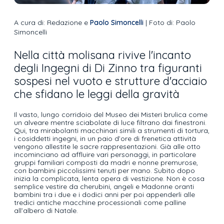
A cura di: Redazione e
Paolo Simoncelli
| Foto di: Paolo
Simoncelli
Nella città molisana rivive l'incanto
degli Ingegni di Di Zinno tra figuranti
sospesi nel vuoto e strutture d'acciaio
che sfidano le leggi della gravità
Il vasto, lungo corridoio del Museo dei Misteri brulica come
un alveare mentre sciabolate di luce filtrano dai finestroni.
Qui, tra mirabolanti macchinari simili a strumenti di tortura,
i cosiddetti ingegni, in un paio d’ore di frenetica attività
vengono allestite le sacre rappresentazioni. Già alle otto
incominciano ad affluire vari personaggi, in particolare
gruppi familiari composti da madri e nonne premurose,
con bambini piccolissimi tenuti per mano. Subito dopo
inizia la complicata, lenta opera di vestizione. Non è cosa
semplice vestire da cherubini, angeli e Madonne oranti
bambini tra i due e i dodici anni per poi appenderli alle
tredici antiche macchine processionali come palline
all’albero di Natale.