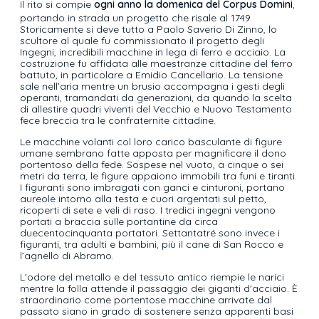
Il rito si compie
ogni anno la domenica del Corpus Domini
,
portando in strada un progetto che risale al 1749.
Storicamente si deve tutto a Paolo Saverio Di Zinno, lo
scultore al quale fu commissionato il progetto degli
Ingegni, incredibili macchine in lega di ferro e acciaio. La
costruzione fu affidata alle maestranze cittadine del ferro
battuto, in particolare a Emidio Cancellario. La tensione
sale nell’aria mentre un brusio accompagna i gesti degli
operanti, tramandati da generazioni, da quando la scelta
di allestire quadri viventi del Vecchio e Nuovo Testamento
fece breccia tra le confraternite cittadine.
Le macchine volanti col loro carico basculante di figure
umane sembrano fatte apposta per magnificare il dono
portentoso della fede. Sospese nel vuoto, a cinque o sei
metri da terra, le figure appaiono immobili tra funi e tiranti.
I figuranti sono imbragati con ganci e cinturoni, portano
aureole intorno alla testa e cuori argentati sul petto,
ricoperti di sete e veli di raso. I tredici ingegni vengono
portati a braccia sulle portantine da circa
duecentocinquanta portatori. Settantatré sono invece i
figuranti, tra adulti e bambini, più il cane di San Rocco e
l’agnello di Abramo.
L'odore del metallo e del tessuto antico riempie le narici
mentre la folla attende il passaggio dei giganti d'acciaio. È
straordinario come portentose macchine arrivate dal
passato siano in grado di sostenere senza apparenti basi