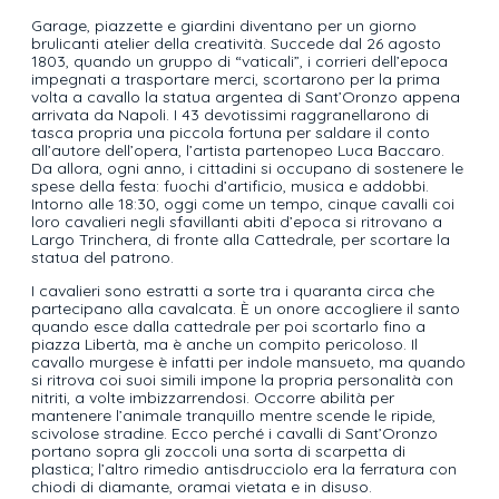
Garage, piazzette e giardini diventano per un giorno
brulicanti atelier della creatività. Succede dal 26 agosto
1803, quando un gruppo di “vaticali”, i corrieri dell’epoca
impegnati a trasportare merci, scortarono per la prima
volta a cavallo la statua argentea di Sant’Oronzo appena
arrivata da Napoli. I 43 devotissimi raggranellarono di
tasca propria una piccola fortuna per saldare il conto
all’autore dell’opera, l’artista partenopeo Luca Baccaro.
Da allora, ogni anno, i cittadini si occupano di sostenere le
spese della festa: fuochi d’artificio, musica e addobbi.
Intorno alle 18:30, oggi come un tempo, cinque cavalli coi
loro cavalieri negli sfavillanti abiti d’epoca si ritrovano a
Largo Trinchera, di fronte alla Cattedrale, per scortare la
statua del patrono.
I cavalieri sono estratti a sorte tra i quaranta circa che
partecipano alla cavalcata. È un onore accogliere il santo
quando esce dalla cattedrale per poi scortarlo fino a
piazza Libertà, ma è anche un compito pericoloso. Il
cavallo murgese è infatti per indole mansueto, ma quando
si ritrova coi suoi simili impone la propria personalità con
nitriti, a volte imbizzarrendosi. Occorre abilità per
mantenere l’animale tranquillo mentre scende le ripide,
scivolose stradine. Ecco perché i cavalli di Sant’Oronzo
portano sopra gli zoccoli una sorta di scarpetta di
plastica; l’altro rimedio antisdrucciolo era la ferratura con
chiodi di diamante, oramai vietata e in disuso.