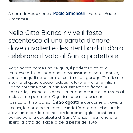
A cura di: Redazione e
Paolo Simoncelli
| Foto di: Paolo
Simoncelli
Nella Città Bianca rivive il fasto
secentesco di una parata d'onore
dove cavalieri e destrieri bardati d'oro
celebrano il voto al Santo protettore
Agghindato come una reliquia, il poderoso cavallo
murgese e il suo “padrone”, devotissimo di Sant’Oronzo,
sono tranquilli nella semi oscurità di un garage. Trafficano
intorno al quadrupede l’addestratore, amici e familiari.
Fanno treccine con la criniera, sistemano fiocchi e
coccarde, lavano gli zoccoli, mettono perline e spazzano il
lucidissimo pelo nero. Ogni tanto danno pacche
rassicuranti sul dorso. È il
26 agosto
e qui come altrove, a
Ostuni, la corte dei miracoli è indaffarata ad imbastire la
sfavillante bardatura: nel tardo pomeriggio il destriero
partecipa alla cavalcata di Sant’Oronzo, il patrono che
liberò la città dal flagello della peste del 1646.