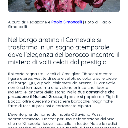
A cura di: Redazione e
Paolo Simoncelli
| Foto di Paolo
Simoncelli
Nel borgo aretino il Carnevale si
trasforma in un sogno atemporale
dove l'eleganza del barocco incontra il
mistero di volti celati dal prestigio
Il silenzio regna tra i vicoli di Castiglion Fibocchi mentre
figure eteree, vestite di sete e velluti, scivolano sulle pietre
del borgo. Qui, a pochi chilometri da Arezzo, il Carnevale
non è schiamazzo ma una visione onirica che riporta
indietro le lancette della storia.
Nelle due domeniche che
precedono il Martedì Grasso
, il paese si popola dei Figli di
Bocco: oltre duecento maschere barocche, magnifiche,
fatte di tessuti preziosi e cartapesta dipinta.
L’evento prende nome dal nobile Ottaviano Pazzi,
soprannominato "Bocco" per una deformazione del viso,
che nel XII secolo riceve il castello in feudo. Ma se le radici
sono medievali, l'estetica è un trionfo di fasto secentesco e