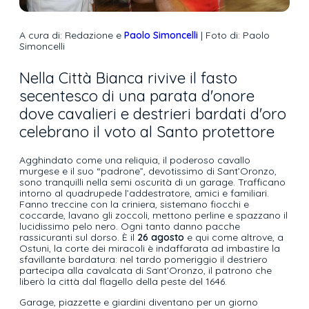
A cura di: Redazione e
Paolo Simoncelli
| Foto di: Paolo
Simoncelli
Nella Città Bianca rivive il fasto
secentesco di una parata d'onore
dove cavalieri e destrieri bardati d'oro
celebrano il voto al Santo protettore
Agghindato come una reliquia, il poderoso cavallo
murgese e il suo “padrone”, devotissimo di Sant’Oronzo,
sono tranquilli nella semi oscurità di un garage. Trafficano
intorno al quadrupede l’addestratore, amici e familiari.
Fanno treccine con la criniera, sistemano fiocchi e
coccarde, lavano gli zoccoli, mettono perline e spazzano il
lucidissimo pelo nero. Ogni tanto danno pacche
rassicuranti sul dorso. È il
26 agosto
e qui come altrove, a
Ostuni, la corte dei miracoli è indaffarata ad imbastire la
sfavillante bardatura: nel tardo pomeriggio il destriero
partecipa alla cavalcata di Sant’Oronzo, il patrono che
liberò la città dal flagello della peste del 1646.
Garage, piazzette e giardini diventano per un giorno