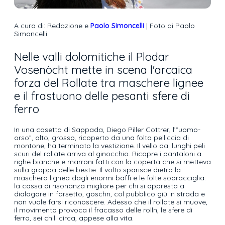
A cura di: Redazione e
Paolo Simoncelli
| Foto di Paolo
Simoncelli
Nelle valli dolomitiche il Plodar
Vosenòcht mette in scena l'arcaica
forza del Rollate tra maschere lignee
e il frastuono delle pesanti sfere di
ferro
In una casetta di Sappada, Diego Piller Cottrer, l’”uomo-
orso”, alto, grosso, ricoperto da una folta pelliccia di
montone, ha terminato la vestizione. Il vello dai lunghi peli
scuri del rollate arriva al ginocchio. Ricopre i pantaloni a
righe bianche e marroni fatti con la coperta che si metteva
sulla groppa delle bestie. Il volto sparisce dietro la
maschera lignea dagli enormi baffi e le folte sopracciglia:
la cassa di risonanza migliore per chi si appresta a
dialogare in farsetto, goschn, col pubblico giù in strada e
non vuole farsi riconoscere. Adesso che il rollate si muove,
il movimento provoca il fracasso delle rolln, le sfere di
ferro, sei chili circa, appese alla vita.