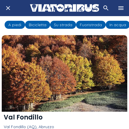
A piedi
Bicicletta
Su strada
Fuoristrada
In acqua
Val Fondillo
Val Fondillo (AQ), Abruzzo