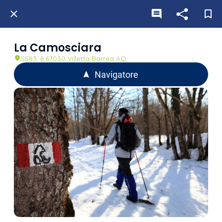
La Camosciara
SS83, 8,67030 Villetta Barrea AQ
Navigatore