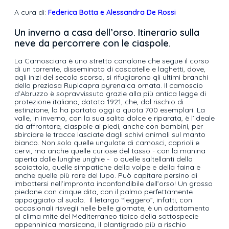
A cura di:
Federica Botta e Alessandra De Rossi
Un inverno a casa dell’orso.
Itinerario sulla
neve da percorrere con le ciaspole.
La Camosciara è uno stretto canalone che segue il corso
di un torrente, disseminato di cascatelle e laghetti, dove,
agli inizi del secolo scorso, si rifugiarono gli ultimi branchi
della preziosa Rupicapra pyrenaica ornata. Il camoscio
d’Abruzzo è sopravvissuto grazie alla più antica legge di
protezione italiana, datata 1921, che, dal rischio di
estinzione, lo ha portato oggi a quota 700 esemplari. La
valle, in inverno, con la sua salita dolce e riparata, è l’ideale
da affrontare, ciaspole ai piedi, anche con bambini, per
sbirciare le tracce lasciate dagli schivi animali sul manto
bianco. Non solo quelle ungulate di camosci, caprioli e
cervi, ma anche quelle curiose del tasso - con la manina
aperta dalle lunghe unghie - o quelle saltellanti dello
scoiattolo, quelle simpatiche della volpe e della faina e
anche quelle più rare del lupo. Può capitare persino di
imbattersi nell’impronta inconfondibile dell’orso! Un grosso
piedone con cinque dita, con il palmo perfettamente
appoggiato al suolo. Il letargo “leggero”, infatti, con
occasionali risvegli nelle belle giornate, è un adattamento
al clima mite del Mediterraneo tipico della sottospecie
appenninica marsicana, il plantigrado più a rischio