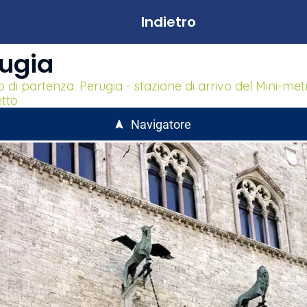
Indietro
ugia
 di partenza: Perugia - stazione di arrivo del Mini-met
etto
Navigatore