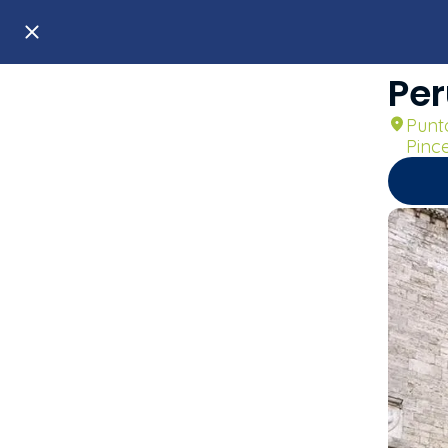
Per
Punto
Pinc