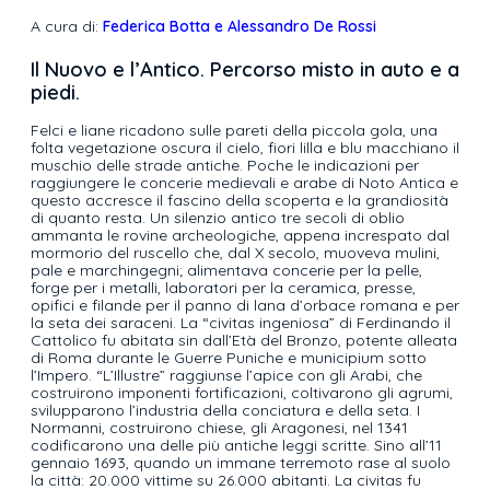
A cura di:
Federica Botta e Alessandro De Rossi
Il Nuovo e l’Antico. Percorso misto in auto e a
piedi.
Felci e liane ricadono sulle pareti della piccola gola, una
folta vegetazione oscura il cielo, fiori lilla e blu macchiano il
muschio delle strade antiche. Poche le indicazioni per
raggiungere le concerie medievali e arabe di Noto Antica e
questo accresce il fascino della scoperta e la grandiosità
di quanto resta. Un silenzio antico tre secoli di oblio
ammanta le rovine archeologiche, appena increspato dal
mormorio del ruscello che, dal X secolo, muoveva mulini,
pale e marchingegni; alimentava concerie per la pelle,
forge per i metalli, laboratori per la ceramica, presse,
opifici e filande per il panno di lana d’orbace romana e per
la seta dei saraceni. La “civitas ingeniosa” di Ferdinando il
Cattolico fu abitata sin dall’Età del Bronzo, potente alleata
di Roma durante le Guerre Puniche e municipium sotto
l’Impero. “L’Illustre” raggiunse l’apice con gli Arabi, che
costruirono imponenti fortificazioni, coltivarono gli agrumi,
svilupparono l’industria della conciatura e della seta. I
Normanni, costruirono chiese, gli Aragonesi, nel 1341
codificarono una delle più antiche leggi scritte. Sino all’11
gennaio 1693, quando un immane terremoto rase al suolo
la città: 20.000 vittime su 26.000 abitanti. La civitas fu