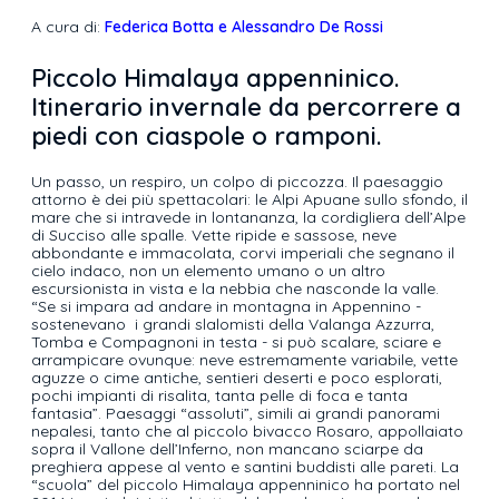
A cura di:
Federica Botta e Alessandro De Rossi
Piccolo Himalaya appenninico.
Itinerario invernale da percorrere a
piedi con ciaspole o ramponi.
Un passo, un respiro, un colpo di piccozza. Il paesaggio
attorno è dei più spettacolari: le Alpi Apuane sullo sfondo, il
mare che si intravede in lontananza, la cordigliera dell’Alpe
di Succiso alle spalle. Vette ripide e sassose, neve
abbondante e immacolata, corvi imperiali che segnano il
cielo indaco, non un elemento umano o un altro
escursionista in vista e la nebbia che nasconde la valle.
“Se si impara ad andare in montagna in Appennino -
sostenevano i grandi slalomisti della Valanga Azzurra,
Tomba e Compagnoni in testa - si può scalare, sciare e
arrampicare ovunque: neve estremamente variabile, vette
aguzze o cime antiche, sentieri deserti e poco esplorati,
pochi impianti di risalita, tanta pelle di foca e tanta
fantasia”. Paesaggi “assoluti”, simili ai grandi panorami
nepalesi, tanto che al piccolo bivacco Rosaro, appollaiato
sopra il Vallone dell’Inferno, non mancano sciarpe da
preghiera appese al vento e santini buddisti alle pareti. La
“scuola” del piccolo Himalaya appenninico ha portato nel