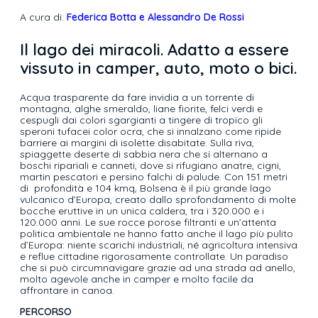
A cura di:
Federica Botta e Alessandro De Rossi
Il lago dei miracoli. Adatto a essere
vissuto in camper, auto, moto o bici.
Acqua trasparente da fare invidia a un torrente di
montagna, alghe smeraldo, liane fiorite, felci verdi e
cespugli dai colori sgargianti a tingere di tropico gli
speroni tufacei color ocra, che si innalzano come ripide
barriere ai margini di isolette disabitate. Sulla riva,
spiaggette deserte di sabbia nera che si alternano a
boschi ripariali e canneti, dove si rifugiano anatre, cigni,
martin pescatori e persino falchi di palude. Con 151 metri
di profondità e 104 kmq, Bolsena è il più grande lago
vulcanico d’Europa, creato dallo sprofondamento di molte
bocche eruttive in un unica caldera, tra i 320.000 e i
120.000 anni. Le sue rocce porose filtranti e un’attenta
politica ambientale ne hanno fatto anche il lago più pulito
d’Europa: niente scarichi industriali, né agricoltura intensiva
e reflue cittadine rigorosamente controllate. Un paradiso
che si può circumnavigare grazie ad una strada ad anello,
molto agevole anche in camper e molto facile da
affrontare in canoa.
PERCORSO