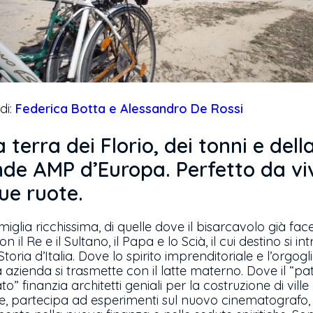
di:
Federica Botta e Alessandro De Rossi
a terra dei Florio, dei tonni e dell
de AMP d’Europa. Perfetto da vi
ue ruote.
iglia ricchissima, di quelle dove il bisarcavolo già fac
on il Re e il Sultano, il Papa e lo Scià, il cui destino si in
Storia d’Italia. Dove lo spirito imprenditoriale e l’orgogl
 azienda si trasmette con il latte materno. Dove il “pa
to” finanzia architetti geniali per la costruzione di ville
e, partecipa ad esperimenti sul nuovo cinematografo,