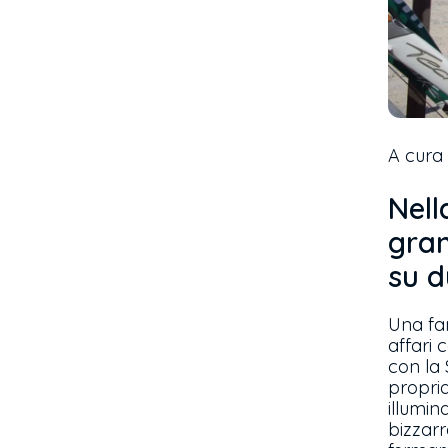
A cura 
Nell
gran
su d
Una fam
affari c
con la 
propria
illumina
bizzarr