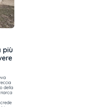
a più
vere
eva
treccia
io della
triarca
 crede