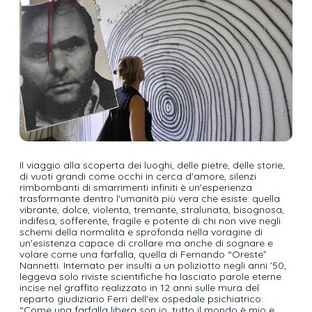
Il viaggio alla scoperta dei luoghi, delle pietre, delle storie,
di vuoti grandi come occhi in cerca d'amore, silenzi
rimbombanti di smarrimenti infiniti è un'esperienza
trasformante dentro l'umanità più vera che esiste: quella
vibrante, dolce, violenta, tremante, stralunata, bisognosa,
indifesa, sofferente, fragile e potente di chi non vive negli
schemi della normalità e sprofonda nella voragine di
un'esistenza capace di crollare ma anche di sognare e
volare come una farfalla, quella di Fernando “Oreste”
Nannetti. Internato per insulti a un poliziotto negli anni ’50,
leggeva solo riviste scientifiche ha lasciato parole eterne
incise nel graffito realizzato in 12 anni sulle mura del
reparto giudiziario Ferri dell'ex ospedale psichiatrico:
“Come una farfalla libera son io, tutto il mondo è mio e