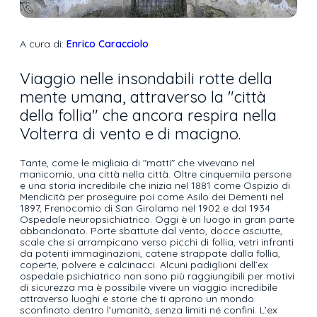
A cura di:
Enrico Caracciolo
Viaggio nelle insondabili rotte della
mente umana, attraverso la "città
della follia" che ancora respira nella
Volterra di vento e di macigno.
Tante, come le migliaia di "matti" che vivevano nel
manicomio, una città nella città. Oltre cinquemila persone
e una storia incredibile che inizia nel 1881 come Ospizio di
Mendicità per proseguire poi come Asilo dei Dementi nel
1897, Frenocomio di San Girolamo nel 1902 e dal 1934
Ospedale neuropsichiatrico. Oggi è un luogo in gran parte
abbandonato. Porte sbattute dal vento, docce asciutte,
scale che si arrampicano verso picchi di follia, vetri infranti
da potenti immaginazioni, catene strappate dalla follia,
coperte, polvere e calcinacci. Alcuni padiglioni dell’ex
ospedale psichiatrico non sono più raggiungibili per motivi
di sicurezza ma è possibile vivere un viaggio incredibile
attraverso luoghi e storie che ti aprono un mondo
sconfinato dentro l’umanità, senza limiti né confini. L’ex