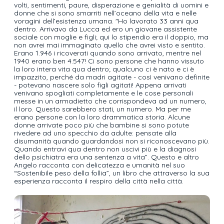
volti, sentimenti, paure, disperazione e genialità di uomini e
donne che si sono smarriti nell’oceano della vita e nelle
voragini dell’esistenza umana. "Ho lavorato 33 anni qua
dentro. Arrivavo da Lucca ed ero un giovane assistente
sociale con moglie e figli; qui lo stipendio era il doppio, ma
non avrei mai immaginato quello che avrei visto e sentito.
Erano 1.946 i ricoverati quando sono arrivato, mentre nel
1940 erano ben 4.547! Ci sono persone che hanno vissuto
la loro intera vita qua dentro; qualcuno ci è nato e ci è
impazzito, perché da madri agitate - così venivano definite
- potevano nascere solo figli agitati! Appena arrivati
venivano spogliati completamente e le cose personali
messe in un armadietto che corrispondeva ad un numero,
il loro. Questo sarebbero stati, un numero. Ma per me
erano persone con la loro drammatica storia. Alcune
donne arrivate poco più che bambine si sono potute
rivedere ad uno specchio da adulte: pensate alla
disumanità quando guardandosi non si riconoscevano più.
Quando entravi qua dentro non uscivi più e la diagnosi
dello psichiatra era una sentenza a vita”. Questo e altro
Angelo racconta con delicatezza e umanità nel suo
“Sostenibile peso della follia”, un libro che attraverso la sua
esperienza racconta il respiro della città nella città.