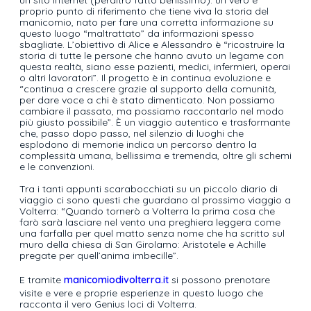
un sito internet (peraltro fatto benissimo): un vero e
proprio punto di riferimento che tiene viva la storia del
manicomio, nato per fare una corretta informazione su
questo luogo “maltrattato” da informazioni spesso
sbagliate. L’obiettivo di Alice e Alessandro è “ricostruire la
storia di tutte le persone che hanno avuto un legame con
questa realtà, siano esse pazienti, medici, infermieri, operai
o altri lavoratori”. Il progetto è in continua evoluzione e
“continua a crescere grazie al supporto della comunità,
per dare voce a chi è stato dimenticato. Non possiamo
cambiare il passato, ma possiamo raccontarlo nel modo
più giusto possibile”. È un viaggio autentico e trasformante
che, passo dopo passo, nel silenzio di luoghi che
esplodono di memorie indica un percorso dentro la
complessità umana, bellissima e tremenda, oltre gli schemi
e le convenzioni.
Tra i tanti appunti scarabocchiati su un piccolo diario di
viaggio ci sono questi che guardano al prossimo viaggio a
Volterra: “Quando tornerò a Volterra la prima cosa che
farò sarà lasciare nel vento una preghiera leggera come
una farfalla per quel matto senza nome che ha scritto sul
muro della chiesa di San Girolamo: Aristotele e Achille
pregate per quell’anima imbecille”.
E tramite
manicomiodivolterra.it
si possono prenotare
visite e vere e proprie esperienze in questo luogo che
racconta il vero Genius loci di Volterra.