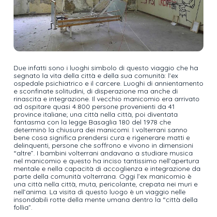
Due infatti sono i luoghi simbolo di questo viaggio che ha
segnato la vita della città e della sua comunità: l’ex
ospedale psichiatrico e il carcere. Luoghi di annientamento
e sconfinate solitudini, di disperazione ma anche di
rinascita e integrazione. Il vecchio manicomio era arrivato
ad ospitare quasi 4.800 persone provenienti da 41
province italiane; una città nella città, poi diventata
fantasma con la legge Basaglia 180 del 1978 che
determinò la chiusura dei manicomi. I volterrani sanno
bene cosa significa prendersi cura e rigenerare matti e
delinquenti, persone che soffrono e vivono in dimensioni
“altre”. I bambini volterrani andavano a studiare musica
nel manicomio e questo ha inciso tantissimo nell’apertura
mentale e nella capacità di accoglienza e integrazione da
parte della comunità volterrana. Oggi l’ex manicomio è
una città nella città, muta, pericolante, crepata nei muri e
nell’anima. La visita di questo luogo è un viaggio nelle
insondabili rotte della mente umana dentro la “città della
follia”.