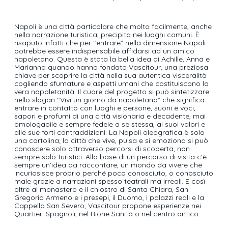
Napoli è una città particolare che molto facilmente, anche
nella narrazione turistica, precipita nei luoghi comuni. È
risaputo infatti che per “entrare” nella dimensione Napoli
potrebbe essere indispensabile affidarsi ad un amico
napoletano. Questa è stata la bella idea di Achille, Anna e
Marianna quando hanno fondato Vascitour, una preziosa
chiave per scoprire la città nella sua autentica visceralità
cogliendo sfumature e aspetti umani che costituiscono la
vera napoletanità. Il cuore del progetto si può sintetizzare
nello slogan “Vivi un giorno da napoletano” che significa
entrare in contatto con luoghi e persone, suoni e voci,
sapori e profumi di una città visionaria e decadente, mai
omologabile e sempre fedele a se stessa, ai suoi valori e
alle sue forti contraddizioni. La Napoli oleografica è solo
una cartolina; la città che vive, pulsa e si emoziona si può
conoscere solo attraverso percorsi di scoperta, non
sempre solo turistici. Alla base di un percorso di visita c’è
sempre un’idea da raccontare, un mondo da vivere che
incuriosisce proprio perché poco conosciuto, o conosciuto
male grazie a narrazioni spesso teatrali ma irreali. E così
oltre al monastero e il chiostro di Santa Chiara, San
Gregorio Armeno e i presepi, il Duomo, i palazzi reali e la
Cappella San Severo, Vascitour propone esperienze nei
Quartieri Spagnoli, nel Rione Sanità o nel centro antico.