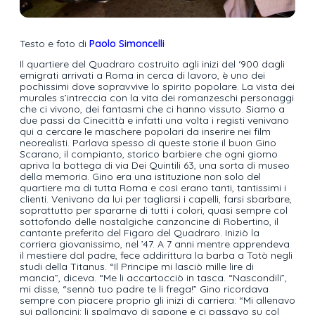
Testo e foto di
Paolo Simoncelli
Il quartiere del Quadraro costruito agli inizi del ‘900 dagli
emigrati arrivati a Roma in cerca di lavoro, è uno dei
pochissimi dove sopravvive lo spirito popolare. La vista dei
murales s’intreccia con la vita dei romanzeschi personaggi
che ci vivono, dei fantasmi che ci hanno vissuto. Siamo a
due passi da Cinecittà e infatti una volta i registi venivano
qui a cercare le maschere popolari da inserire nei film
neorealisti. Parlava spesso di queste storie il buon Gino
Scarano, il compianto, storico barbiere che ogni giorno
apriva la bottega di via Dei Quintili 63, una sorta di museo
della memoria. Gino era una istituzione non solo del
quartiere ma di tutta Roma e così erano tanti, tantissimi i
clienti. Venivano da lui per tagliarsi i capelli, farsi sbarbare,
soprattutto per spararne di tutti i colori, quasi sempre col
sottofondo delle nostalgiche canzoncine di Robertino, il
cantante preferito del Figaro del Quadraro. Iniziò la
corriera giovanissimo, nel ’47. A 7 anni mentre apprendeva
il mestiere dal padre, fece addirittura la barba a Totò negli
studi della Titanus. “Il Principe mi lasciò mille lire di
mancia”, diceva. “Me li accartocciò in tasca. “Nascondili”,
mi disse, “sennò tuo padre te li frega!” Gino ricordava
sempre con piacere proprio gli inizi di carriera: “Mi allenavo
sui palloncini: li spalmavo di sapone e ci passavo su col