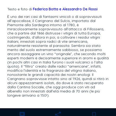
Testo e foto di
Federica Botta e Alessandro De Rossi
È uno dei rari casi di fantasmi vinicoli o di sopravvissuti
all’apocalisse, il Carignano del Sulcis, importato dal
Piemonte alla Sardegna intorno al 1780, è
miracolosamente sopravvissuto all’attacco di Fillossera,
che a partire dal 1866 distrusse i vitigni di tutta Europa,
costringendo, d’allora in poi, a coltivare i residui vitigni
italiani, innestati sopra radici di vite americana,
naturalmente resistente al parassita. Sembra sia stato
merito del suolo estremamente sabbioso, se possiamo
ancora assaggiare un vino “originale”, che secondo molti
esperti moderni è decisamente superiore in aromi e qualità
(in pochi altri casi in Italia furono i suoli vulcanici o l’alta
quota). Il “filtro” creato dalle radici “americane”, infatti,
modifica l’identità e la fragranza del vitigno italiano,
nonostante le grandi capacità dei nostri enologi. Il
Carignano sopravvisse intatto sino al 1926, quindi si ritirò in
alcuni appezzamenti isolati, da dove è stato recuperato
dalla Cantina Sociale, che oggi produce con viti ad
alberello non innestati dall’età media di 70 anni (le più
longeve arrivano a 150!).