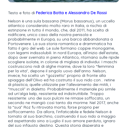
Testo e foto di
Federica Botta e Alessandro De Rossi
Nelson è una sula bassana (Morus bassanus), un uccello
atlantico considerato molto raro in Italia, a rischio di
estinzione in tutto il mondo, che, dal 2011, ha scelto di
nidificare, unico caso della nostra penisola e
probabilmente in Europa, su una barca abbandonata a
Portovenere. La sua storia romantica e drammatica ha
fatto il giro del web. Le sule formano coppie monogame,
con legami indissolubili. In nord Europa, all’inizio dell’estate,
dopo aver svernato in pieno Atlantico, ritornano sulle ripide
scogliere isolate, in colonie di migliaia di individui. I maschi
costruiscono nidi di alghe marine, dove la loro “femmina
per la vita”, depone il singolo uovo dell’anno. Nelson,
invece, ha scelto un “gozzetto” proprio di fronte alla
spiaggia dell’Olivo ed ha costruito il suo nido con… retine
di plastica, quelle utilizzate per l’allevamento dei mitili, i
“muscoli” in dialetto. Probabilmente il materiale più simile
ad un’alga kelp, resistente ed indistruttibile. Troppo
resistente: uno dei suoi pulcini ne rimase soffocato, un
secondo ne mangiò così tanto da morirne. Nel 2017, anche
la “sua” Roz fu ritrovata morta, forse proprio per
soffocamento. Da allora, l’infaticabile e fedele Nelson è
tornato al suo barchino, costruendo il suo nido a maggio
ed aspettando sino a Luglio il suo amore perduto, ignaro
del suo infausto destino. Questa storia disperata e