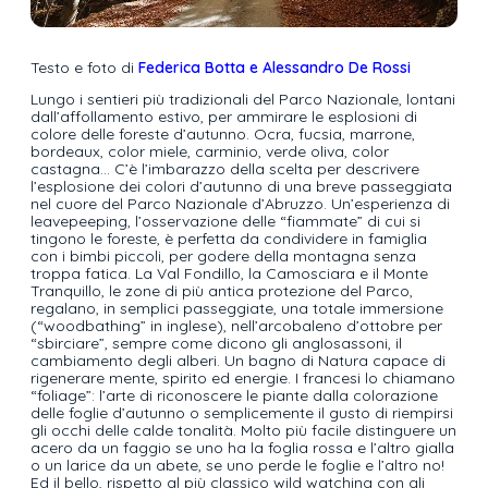
Testo e foto di
Federica Botta e Alessandro De Rossi
Lungo i sentieri più tradizionali del Parco Nazionale, lontani
dall’affollamento estivo, per ammirare le esplosioni di
colore delle foreste d’autunno. Ocra, fucsia, marrone,
bordeaux, color miele, carminio, verde oliva, color
castagna… C’è l’imbarazzo della scelta per descrivere
l’esplosione dei colori d’autunno di una breve passeggiata
nel cuore del Parco Nazionale d’Abruzzo. Un’esperienza di
leavepeeping, l’osservazione delle “fiammate” di cui si
tingono le foreste, è perfetta da condividere in famiglia
con i bimbi piccoli, per godere della montagna senza
troppa fatica. La Val Fondillo, la Camosciara e il Monte
Tranquillo, le zone di più antica protezione del Parco,
regalano, in semplici passeggiate, una totale immersione
(“woodbathing” in inglese), nell’arcobaleno d’ottobre per
“sbirciare”, sempre come dicono gli anglosassoni, il
cambiamento degli alberi. Un bagno di Natura capace di
rigenerare mente, spirito ed energie. I francesi lo chiamano
“foliage”: l’arte di riconoscere le piante dalla colorazione
delle foglie d’autunno o semplicemente il gusto di riempirsi
gli occhi delle calde tonalità. Molto più facile distinguere un
acero da un faggio se uno ha la foglia rossa e l’altro gialla
o un larice da un abete, se uno perde le foglie e l’altro no!
Ed il bello, rispetto al più classico wild watching con gli