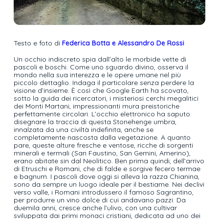
Testo e foto di
Federica Botta e Alessandro De Rossi
Un occhio indiscreto spia dall’alto le morbide vette di
pascoli e boschi. Come uno sguardo divino, osserva il
mondo nella sua interezza e le opere umane nel più
piccolo dettaglio. Indaga il particolare senza perdere la
visione d’insieme. È così che Google Earth ha scovato,
sotto la guida dei ricercatori, i misteriosi cerchi megalitici
dei Monti Martani, impressionanti mura preistoriche
perfettamente circolari. L’occhio elettronico ha saputo
disegnare la traccia di questa Stonehenge umbra,
innalzata da una civiltà indefinita, anche se
completamente nascosta dalla vegetazione. A quanto
pare, queste alture fresche e ventose, ricche di sorgenti
minerali e termali (San Faustino, San Gemini, Amerino),
erano abitate sin dal Neolitico. Ben prima quindi, dell’arrivo
di Etruschi e Romani, che di falde e sorgive fecero termae
e bagnum. I pascoli dove oggi si alleva la razza Chianina,
sono da sempre un luogo ideale per il bestiame. Nei declivi
verso valle, i Romani introdussero il famoso Sagrantino,
per produrre un vino dolce di cui andavano pazzi. Da
duemila anni, cresce anche l’ulivo, con una cultivar
sviluppata dai primi monaci cristiani, dedicata ad uno dei