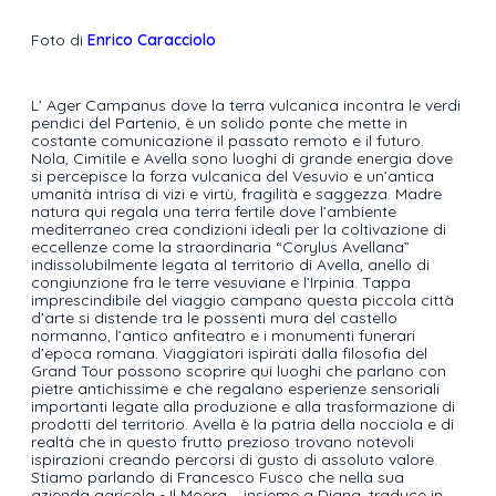
Foto di
Enrico Caracciolo
L’ Ager Campanus dove la terra vulcanica incontra le verdi
pendici del Partenio, è un solido ponte che mette in
costante comunicazione il passato remoto e il futuro.
Nola, Cimitile e Avella sono luoghi di grande energia dove
si percepisce la forza vulcanica del Vesuvio e un’antica
umanità intrisa di vizi e virtù, fragilità e saggezza. Madre
natura qui regala una terra fertile dove l’ambiente
mediterraneo crea condizioni ideali per la coltivazione di
eccellenze come la straordinaria “Corylus Avellana”
indissolubilmente legata al territorio di Avella, anello di
congiunzione fra le terre vesuviane e l’Irpinia. Tappa
imprescindibile del viaggio campano questa piccola città
d’arte si distende tra le possenti mura del castello
normanno, l’antico anfiteatro e i monumenti funerari
d’epoca romana. Viaggiatori ispirati dalla filosofia del
Grand Tour possono scoprire qui luoghi che parlano con
pietre antichissime e che regalano esperienze sensoriali
importanti legate alla produzione e alla trasformazione di
prodotti del territorio. Avella è la patria della nocciola e di
realtà che in questo frutto prezioso trovano notevoli
ispirazioni creando percorsi di gusto di assoluto valore.
Stiamo parlando di Francesco Fusco che nella sua
azienda agricola - Il Moera – insieme a Diana, traduce in