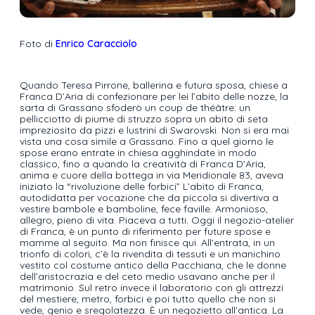
Foto di
Enrico Caracciolo
Quando Teresa Pirrone, ballerina e futura sposa, chiese a
Franca D’Aria di confezionare per lei l’abito delle nozze, la
sarta di Grassano sfoderò un coup de théâtre: un
pellicciotto di piume di struzzo sopra un abito di seta
impreziosito da pizzi e lustrini di Swarovski. Non si era mai
vista una cosa simile a Grassano. Fino a quel giorno le
spose erano entrate in chiesa agghindate in modo
classico, fino a quando la creatività di Franca D’Aria,
anima e cuore della bottega in via Meridionale 83, aveva
iniziato la “rivoluzione delle forbici” L’abito di Franca,
autodidatta per vocazione che da piccola si divertiva a
vestire bambole e bamboline, fece faville. Armonioso,
allegro, pieno di vita. Piaceva a tutti. Oggi il negozio-atelier
di Franca, è un punto di riferimento per future spose e
mamme al seguito. Ma non finisce qui. All’entrata, in un
trionfo di colori, c’è la rivendita di tessuti e un manichino
vestito col costume antico della Pacchiana, che le donne
dell’aristocrazia e del ceto medio usavano anche per il
matrimonio. Sul retro invece il laboratorio con gli attrezzi
del mestiere, metro, forbici e poi tutto quello che non si
vede, genio e sregolatezza. È un negozietto all’antica. La