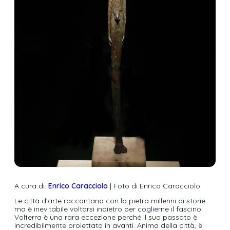
A cura di:
Enrico Caracciolo
| Foto di Enrico Caracciolo
Le città d’arte raccontano con la pietra millenni di storie
ma è inevitabile voltarsi indietro per coglierne il fascino.
Volterra è una rara eccezione perché il suo passato è
incredibilmente proiettato in avanti. Anima della città, è