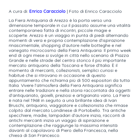
A cura di:
Enrico Caracciolo
| Foto di Enrico Caracciolo
La Fiera Antiquaria di Arezzo è la porta verso una
dimensione temporale in cui il passato assume una vitalità
contemporanea fatta di incontri, piccole magie e
scoperte. Arezzo è un viaggio in punta di piedi alternando
momenti di vera e propria contemplazione d’ispirazione
rinascimentale, shopping d’autore nelle botteghe e nel
variegato microcosmo della Fiera Antiquaria. Il primo week
end di ogni mese si svolge in città nello scenario di Piazza
Grande e nelle strade del centro storico il più importante
mercato antiquario della Toscana e forse d’Italia. È il
momento di mercanti, collezionisti, semplici curiosi e
habitué che si ritrovano in occasione di questo
appuntamento che richiama più di 500 espositori da tutta
Italia. Vivere l’atmosfera della Fiera Antiquaria significa
entrare nelle tradizioni e nella storia raccontata da oggetti
d’antiquariato, gioielli, preziosi e artigianato vario. La Fiera
è nata nel 1968 in seguito a una brillante idea di Ivan
Bruschi, antiquario, viaggiatore e collezionista che rimase
colpito dal mercato Londinese di Portobello. Tra antiche
specchiere, madie, lampadari d’autore inizia, racconti di
antichi mercanti inizia un viaggio di ispirazione e
contemplazione che raggiunge la massima intensità
davanti al capolavoro di Piero della Francesca, nella
chiesa di San Francesco.