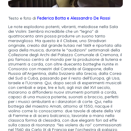
Testo e foto di
Federica Botta e Alessandro De Rossi
Le note esplodono potenti, vibranti, melodiose nella Sala
dei Violini. Sembra incredibile che un “legno” di
quattrocento anni possa produrre un suono tanto
meraviglioso. Ma questo è il Clisbee, uno Stradivari
originale, creato dal grande liutaio nel 1669 e riportato alla
gioia della musica, durante le “audizioni” settimanali della
Collezione degli Archi del Palazzo Comunale di Cremona, il
più famoso centro al mondo per la produzione di liuteria e
strumenti a corda, con oltre duecento botteghe riunite in
Consorzio con maestri dal Canada al Giappone, dalla
Russia all’Argentina, dalla Svizzera alla Grecia, dalla Corea
del Sud a Cuba, passando per il resto dell’Europa, gli Usa,
Israele e l’Ucraina. Qui, dopo secoli di esperimenti musicali
con cembali e arpe, lire e liuti, agli inizi del XVI secolo,
iniziarono a diffondersi nuovi strumenti portatili a corda,
capaci di una musica potente, suonati a braccio, perfetti
per i musici ambulanti e i danzatori di corte. Qui, nella
bottega del maestro Amati, attorno al 1550, nacque il
violino come lo conosciamo: due tavole di abete della Val
di Fiemme e di acero balcanico, lavorate a mano nella
classica forma di clessidra, con due eleganti fori ad effe
sulla cassa di risonanza: “les violens du roi” commissionati
nel 1560 da Carlo IX di Francia per l’orchestra di palazzo.