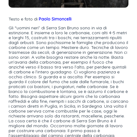
Testo e foto di
Paolo Simoncelli
Gli “uomini neri” di Serra San Bruno sono in via di
estinzione. E insieme a loro le carbonaie, coni alti 4-5 metri
e larghi 15, costruiti tra i boschi, nei terrazzamenti ripuliti
dagli arbusti. Sono pochissime le famiglie che producono il
carbone come un tempo. Mestiere duro. Tecniche di lavoro
trasmesse da secoli, di generazione in generazione. Non ci
sono orari. A volte bisogna restare anche la notte. Basta
un’avaria della carbonaia, per esempio il fuoco che
anziché verso il basso tira verso l’alto, per perdere quintali
di carbone e l’intero guadagno. Ci vogliono pazienza e
occhio clinico. Si guarda e si ascolta. Per esempio si
guarda il colore del fumo che sale dalle fumarole, i buchi
praticati coi bastoni, i pungiaturi, nelle carbonaie. Se è
bianco la combustione è lontana, se è azzurro il carbone è
fatto. Bisogna aspettare alcuni giorni che la carbonaia
raffreddi e alla fine, riempiti i sacchi di carbone, si caricano
i camion diretti in Puglia, in Sicilia, in Sardegna. Una volta il
carbone serviva come combustile per le case, oggi le
richieste arrivano solo da ristoranti, macellerie, pescherie.
La cosa certa è che il carbone di Serra San Bruno è il
migliore del mondo. Occorrono molte giornate di lavoro
per costruire una carbonaia. Il primo passo è
l’assemblaggio del camino centrale della carbonaia,