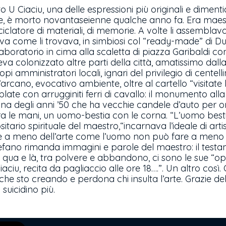
 U Ciaciu, una delle espressioni più originali e dimenti
rte, è morto novantaseienne qualche anno fa. Era maest
iciclatore di materiali, di memorie. A volte li assemblav
neva come li trovava, in simbiosi col “ready-made” di 
aboratorio in cima alla scaletta di piazza Garibaldi co
 colonizzato altre parti della città, amatissimo dalla c
opi amministratori locali, ignari del privilegio di cente
l’arcano, evocativo ambiente, oltre al cartello “visitate 
ate con arrugginiti ferri di cavallo: il monumento all
na degli anni ’50 che ha vecchie candele d’auto per o
ra le mani, un uomo-bestia con le corna. “L’uomo best
itario spirituale del maestro,“incarnava l’ideale di artis
re a meno dell’arte come l’uomo non può fare a meno 
tefano rimanda immagini e parole del maestro: il testa
e qua e là, tra polvere e abbandono, ci sono le sue “o
iaciu, recita da pagliaccio alle ore 18….”. Un altro cos
 che sto creando e perdona chi insulta l’arte. Grazie de
 suicidino più.