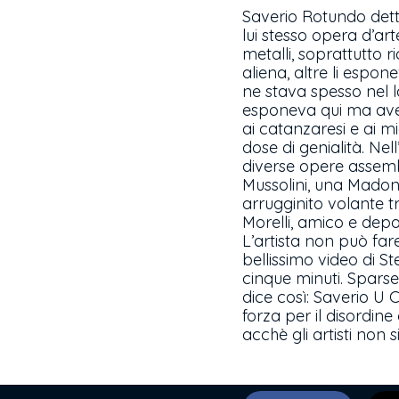
Saverio Rotundo detto
lui stesso opera d’a
metalli, soprattutto r
aliena, altre li espo
ne stava spesso nel l
esponeva qui ma aveva
ai catanzaresi e ai mi
dose di genialità. Nel
diverse opere assembl
Mussolini, una Madon
arrugginito volante t
Morelli, amico e depos
L’artista non può fa
bellissimo video di S
cinque minuti. Spars
dice così: Saverio U C
forza per il disordine
acchè gli artisti non si