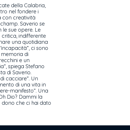
cate della Calabria,
ro nel fondere i
a con creatività
Duchamp. Saverio se
n le sue opere. Le
ritica, indifferente
llinare una quotidiana
l’incapacità”, ci sono
a memoria di
recchini e un
ia”, spiega Stefano
ta di Saverio.
di cacciare”. Un
mento di una vita in
pere-manifesto”. Una
ì. Oh Dio? Dammi la
l dono che ci hai dato