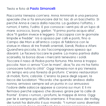
Testo e foto di
Paolo Simoncelli
Racconta Venezia com’era. Anna Ammirati è una persona
speciale che si fa annunciare dal tic tac di un bacchetto. Sì
perché Anna è cieca dalla nascita. La guidano l’olfatto, i
rumori, il tatto, l’udito. E poi conosce i venti più di un lupo di
mare: scirocco, bora, garbin. “Il primo porta acqua alta”,
dice.“Il garbin invece è leggero. S’accoppia con le giornate
limpide e fredde”. Va a spasso per calli e ponti, fino a
Campo dei Mori e all’antico corpo di fabbrica con le
statue in rilievo di tre fratelli orientali, Sandi, Rioba e Afani.
Quand’era piccola, lo zio l’accompagnava spesso qui
davanti. Le faceva toccare le pietre. La mano partiva dalla
scarsella, la borsa dove i mercanti tenevano i soldi.
Toccare il naso di Rioba porta fortuna. Ma Anna è troppo
piccola. Non ci arriva.“Con le mani”, dice,“lo zio mi ha fatto
conoscere tutta la città”. Oggi Venezia non è più Venezia.
Un tempo era una foresta di profumi. C’erano restauratori
di mobili, forni, calzolai. C’erano la pece degli squeri, la
lacca dei lucidatori. “Ricordo che quando andavo dalla
nonna, arrivavo sempre ad un punto in cui annusavo
l’odore delle salsicce appese a corona sui muri. E lì mi
fermavo perché sapevo che dovevo girare per la calle di
fronte”. Erano i rumori, i profumi, le mappe di Anna. Oggi
per lei è sempre più difficile orientarsi. Il fracasso dei trolley
dei turisti ha distrutto il suo mondo. “I rumori sono diventati