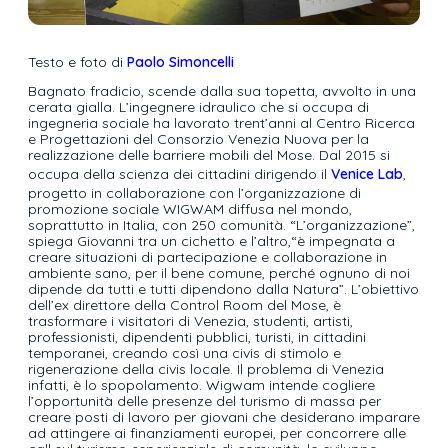
Testo e foto di
Paolo Simoncelli
Bagnato fradicio, scende dalla sua topetta, avvolto in una
cerata gialla. L’ingegnere idraulico che si occupa di
ingegneria sociale ha lavorato trent’anni al Centro Ricerca
e Progettazioni del Consorzio Venezia Nuova per la
realizzazione delle barriere mobili del Mose. Dal 2015 si
occupa della scienza dei cittadini dirigendo il
Venice Lab
,
progetto in collaborazione con l’organizzazione di
promozione sociale WIGWAM diffusa nel mondo,
soprattutto in Italia, con 250 comunità. “L’organizzazione”,
spiega Giovanni tra un cichetto e l’altro,“è impegnata a
creare situazioni di partecipazione e collaborazione in
ambiente sano, per il bene comune, perché ognuno di noi
dipende da tutti e tutti dipendono dalla Natura”. L’obiettivo
dell’ex direttore della Control Room del Mose, è
trasformare i visitatori di Venezia, studenti, artisti,
professionisti, dipendenti pubblici, turisti, in cittadini
temporanei, creando così una civis di stimolo e
rigenerazione della civis locale. Il problema di Venezia
infatti, è lo spopolamento. Wigwam intende cogliere
l’opportunità delle presenze del turismo di massa per
creare posti di lavoro per giovani che desiderano imparare
ad attingere ai finanziamenti europei, per concorrere alle