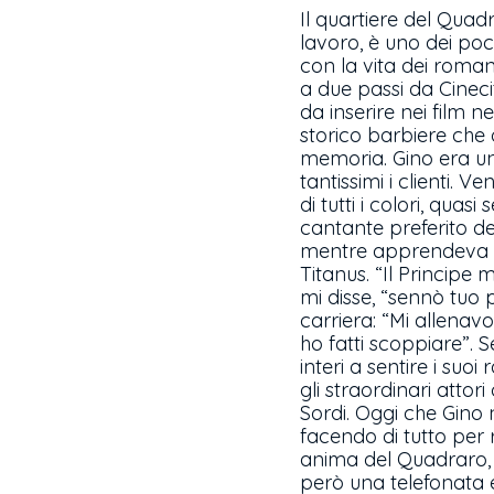
Il quartiere del Quadr
lavoro, è uno dei poc
con la vita dei roman
a due passi da Cineci
da inserire nei film n
storico barbiere che 
memoria. Gino era una
tantissimi i clienti. V
di tutti i colori, qua
cantante preferito del
mentre apprendeva il 
Titanus. “Il Principe m
mi disse, “sennò tuo p
carriera: “Mi allenav
ho fatti scoppiare”. S
interi a sentire i suo
gli straordinari attor
Sordi. Oggi che Gino 
facendo di tutto per 
anima del Quadraro, 
però una telefonata e