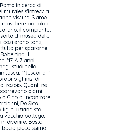
 a Roma in cerca di
i murales s’intreccia
hanno vissuto. Siamo
 le maschere popolari
Scarano, il compianto,
a sorta di museo della
 così erano tanti,
prattutto per spararne
Robertino, il
l ’47. A 7 anni
egli studi della
 in tasca. “Nascondili”,
prio gli inizi di
col rasoio. Quanti ne
rascorrevano giorni
o a Gino di incontrare
troianni, De Sica,
figlia Tiziana sta
 la vecchia bottega,
n divenire. Basta
 bacio piccolissimo