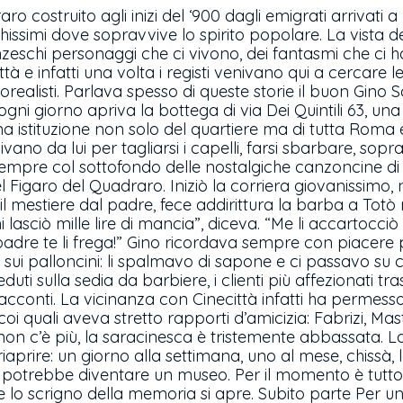
aro costruito agli inizi del ‘900 dagli emigrati arrivati
hissimi dove sopravvive lo spirito popolare. La vista de
zeschi personaggi che ci vivono, dei fantasmi che ci 
ttà e infatti una volta i registi venivano qui a cercare
eorealisti. Parlava spesso di queste storie il buon Gino 
ogni giorno apriva la bottega di via Dei Quintili 63, un
 istituzione non solo del quartiere ma di tutta Roma e
enivano da lui per tagliarsi i capelli, farsi sbarbare, so
si sempre col sottofondo delle nostalgiche canzoncine di 
 Figaro del Quadraro. Iniziò la corriera giovanissimo, ne
mestiere dal padre, fece addirittura la barba a Totò n
i lasciò mille lire di mancia”, diceva. “Me li accartocciò
adre te li frega!” Gino ricordava sempre con piacere pro
o sui palloncini: li spalmavo di sapone e ci passavo su 
eduti sulla sedia da barbiere, i clienti più affezionati t
i racconti. La vicinanza con Cinecittà infatti ha permess
i coi quali aveva stretto rapporti d’amicizia: Fabrizi, Mas
non c’è più, la saracinesca è tristemente abbassata. La 
riaprire: un giorno alla settimana, uno al mese, chissà,
potrebbe diventare un museo. Per il momento è tutto i
 lo scrigno della memoria si apre. Subito parte Per un