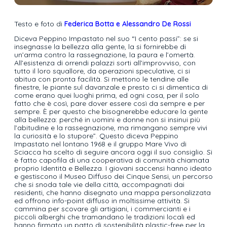
Testo e foto di
Federica Botta e Alessandro De Rossi
Diceva Peppino Impastato nel suo “I cento passi”: se si
insegnasse la bellezza alla gente, la si fornirebbe di
un’arma contro la rassegnazione, la paura e l’omertà.
All’esistenza di orrendi palazzi sorti all’improvviso, con
tutto il loro squallore, da operazioni speculative, ci si
abitua con pronta facilità. Si mettono le tendine alle
finestre, le piante sul davanzale e presto ci si dimentica di
come erano quei luoghi prima, ed ogni cosa, per il solo
fatto che è così, pare dover essere così da sempre e per
sempre. È per questo che bisognerebbe educare la gente
alla bellezza: perché in uomini e donne non si insinui più
l’abitudine e la rassegnazione, ma rimangano sempre vivi
la curiosità e lo stupore”. Questo diceva Peppino
Impastato nel lontano 1968 e il gruppo Mare Vivo di
Sciacca ha scelto di seguire ancora oggi il suo consiglio. Si
è fatto capofila di una cooperativa di comunità chiamata
proprio Identità e Bellezza. I giovani saccensi hanno ideato
e gestiscono il Museo Diffuso dei Cinque Sensi, un percorso
che si snoda tale vie della città, accompagnati dai
residenti, che hanno disegnato una mappa personalizzata
ed offrono info-point diffuso in moltissime attività. Si
cammina per scovare gli artigiani, i commercianti e i
piccoli alberghi che tramandano le tradizioni locali ed
hanno firmato un patto di sostenibilità plastic-free per la