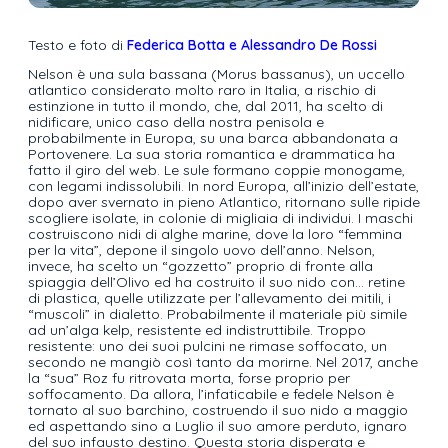
Testo e foto di
Federica Botta e Alessandro De Rossi
Nelson è una sula bassana (Morus bassanus), un uccello
atlantico considerato molto raro in Italia, a rischio di
estinzione in tutto il mondo, che, dal 2011, ha scelto di
nidificare, unico caso della nostra penisola e
probabilmente in Europa, su una barca abbandonata a
Portovenere. La sua storia romantica e drammatica ha
fatto il giro del web. Le sule formano coppie monogame,
con legami indissolubili. In nord Europa, all’inizio dell’estate,
dopo aver svernato in pieno Atlantico, ritornano sulle ripide
scogliere isolate, in colonie di migliaia di individui. I maschi
costruiscono nidi di alghe marine, dove la loro “femmina
per la vita”, depone il singolo uovo dell’anno. Nelson,
invece, ha scelto un “gozzetto” proprio di fronte alla
spiaggia dell’Olivo ed ha costruito il suo nido con… retine
di plastica, quelle utilizzate per l’allevamento dei mitili, i
“muscoli” in dialetto. Probabilmente il materiale più simile
ad un’alga kelp, resistente ed indistruttibile. Troppo
resistente: uno dei suoi pulcini ne rimase soffocato, un
secondo ne mangiò così tanto da morirne. Nel 2017, anche
la “sua” Roz fu ritrovata morta, forse proprio per
soffocamento. Da allora, l’infaticabile e fedele Nelson è
tornato al suo barchino, costruendo il suo nido a maggio
ed aspettando sino a Luglio il suo amore perduto, ignaro
del suo infausto destino. Questa storia disperata e