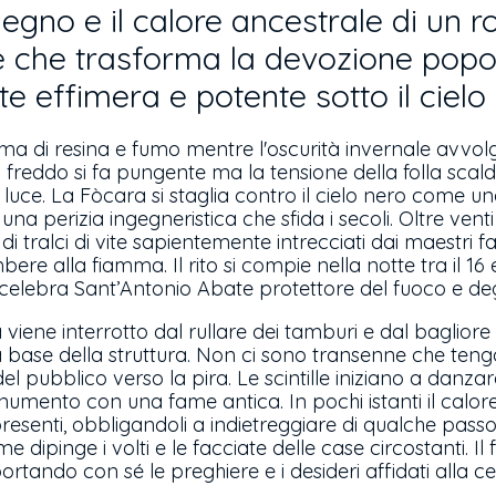
l legno e il calore ancestrale di un 
che trasforma la devozione popol
e effimera e potente sotto il cielo 
uma di resina e fumo mentre l'oscurità invernale avvolg
il freddo si fa pungente ma la tensione della folla scal
i luce. La Fòcara si staglia contro il cielo nero come 
una perizia ingegneristica che sfida i secoli. Oltre venti
i tralci di vite sapientemente intrecciati dai maestri f
e alla fiamma. Il rito si compie nella notte tra il 16 e
elebra Sant’Antonio Abate protettore del fuoco e degl
za viene interrotto dal rullare dei tamburi e dal baglior
a base della struttura. Non ci sono transenne che ten
 pubblico verso la pira. Le scintille iniziano a danzar
monumento con una fame antica. In pochi istanti il calo
presenti, obbligandoli a indietreggiare di qualche passo
 dipinge i volti e le facciate delle case circostanti. I
 portando con sé le preghiere e i desideri affidati alla c