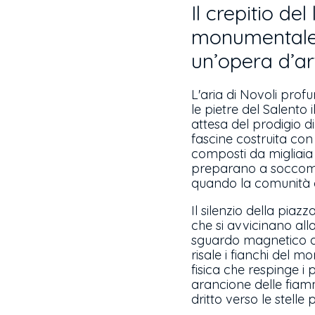
Il crepitio de
monumentale 
un’opera d’art
L'aria di Novoli prof
le pietre del Salento 
attesa del prodigio d
fascine costruita con 
composti da migliaia d
preparano a soccomber
quando la comunità c
Il silenzio della piaz
che si avvicinano all
sguardo magnetico del
risale i fianchi del 
fisica che respinge i 
arancione delle fiamme
dritto verso le stelle