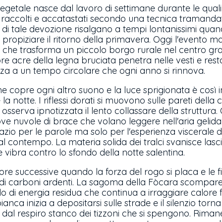
egetale nasce dal lavoro di settimane durante le quali 
raccolti e accatastati secondo una tecnica tramandata 
 di tale devozione risalgano a tempi lontanissimi quan
a propiziare il ritorno della primavera. Oggi l'evento m
 che trasforma un piccolo borgo rurale nel centro gra
odore acre della legna bruciata penetra nelle vesti e r
a a un tempo circolare che ogni anno si rinnova.
me copre ogni altro suono e la luce sprigionata è così i
 la notte. I riflessi dorati si muovono sulle pareti della
osserva ipnotizzata il lento collassare della struttura.
ove nuvole di brace che volano leggere nell'aria gelid
azio per le parole ma solo per l'esperienza viscerale 
al contempo. La materia solida dei tralci svanisce lasc
 vibra contro lo sfondo della notte salentina.
e ore successive quando la forza del rogo si placa e le
 di carboni ardenti. La sagoma della Fòcara scompar
di energia residua che continua a irraggiare calore fi
ianca inizia a depositarsi sulle strade e il silenzio tor
o dal respiro stanco dei tizzoni che si spengono. Rimane