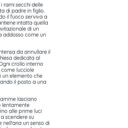
i rami secchi delle
di padre in figlio.
do il fuoco serviva a
antiene intatta quella
vitazionale di un
esta addosso come un
ntensa da annullare il
 chiesa dedicata al
 Ogni crollo interno
a come lucciole
di un elemento che
iando il posto a una
 fiamme lasciano
e lentamente
no alle prime luci
na a scendere su
 nell'aria un senso di