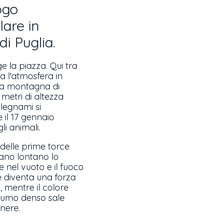
rogo
are in
di Puglia.
e la piazza. Qui tra
da l'atmosfera in
una montagna di
 metri di altezza
alegnami si
 il 17 gennaio
i animali.
e delle prime torce
gano lontano lo
e nel vuoto e il fuoco
re diventa una forza
, mentre il colore
l fumo denso sale
enere.