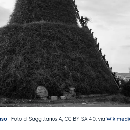
aso
| Foto di Saggittarius A, CC BY-SA 4.0, via
Wikimed