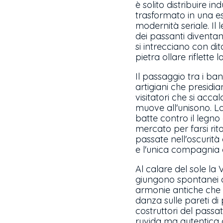
è solito distribuire i
trasformato in una 
modernità seriale. Il
dei passanti diventand
si intrecciano con d
pietra ollare riflette 
Il passaggio tra i ban
artigiani che presidia
visitatori che si acc
muove all'unisono. La
batte contro il legno
mercato per farsi rit
passate nell'oscurità 
e l'unica compagnia è
Al calare del sole la 
giungono spontanei dal
armonie antiche che r
danza sulle pareti d
costruttori del passa
ruvida ma autentica d