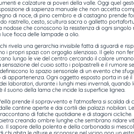
ndumenti e calzature ai poveri della valle. Oggi quel gesto
esposizione di sapienza manuale che non accetta com
 legno di noce, di pino cembro e di castagno prende fo
o rastrello, cesto, scultura sacra o galletto portafortu
ita nodose che conoscono la resistenza di ogni singol
la luce fioca delle lampade a olio.
chi rivela una gerarchia invisibile fatta di sguardi e ris
no i propri spazi con orgoglio silenzioso. Il gelo non fer
alcano lungo le vie del centro cercando il calore umano 
 sensazione del cuoio sotto i polpastrelli e il rumore 
 definiscono lo spazio sensoriale di un evento che sfugg
o di appartenenza. Ogni oggetto esposto porta in sé il
dei laboratori, durante i lunghi mesi invernali, quando la
 il suono della lama che incide la superficie lignea.
Veillà prende il sopravvento e l'atmosfera si scalda di 
le cantine aperte e dai cortili dei palazzi nobiliari. Le
accontano di fatiche quotidiane e di stagioni cicliche. 
i pietra creando ombre lunghe che sembrano ridare vit
to. Il sapore della polenta e della carbonada si mescola
i chi abita le alture e riconosce nel vicino non un es