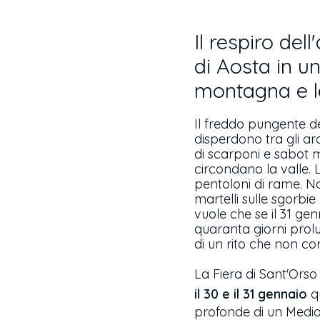
Il respiro del
di Aosta in un
montagna e le
Il freddo pungente del
disperdono tra gli arc
di scarponi e sabot m
circondano la valle. L
pentoloni di rame. Non
martelli sulle sgorbi
vuole che se il 31 gen
quaranta giorni prolu
di un rito che non con
La Fiera di Sant'Ors
il 30 e il 31 gennaio
qu
profonde di un Medioe