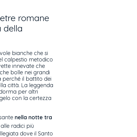
 pietre romane
 della
uvole bianche che si
del calpestio metodico
vette innevate che
 che bolle nei grandi
 perché il battito dei
lla città. La leggenda
e dorma per altri
 gelo con la certezza
lsante
nella notte tra
lle radici più
llegiata dove il Santo