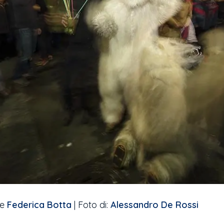
 e
Federica Botta
| Foto di:
Alessandro De Rossi