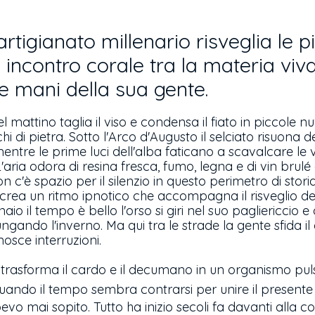
l'artigianato millenario risveglia le
 incontro corale tra la materia viva
 mani della sua gente.
 mattino taglia il viso e condensa il fiato in piccole n
hi di pietra. Sotto l'Arco d'Augusto il selciato risuona 
entre le prime luci dell'alba faticano a scavalcare le 
'aria odora di resina fresca, fumo, legna e di vin brulé
 c'è spazio per il silenzio in questo perimetro di storia
e crea un ritmo ipnotico che accompagna il risveglio de
naio il tempo è bello l'orso si giri nel suo pagliericcio 
ngando l'inverno. Ma qui tra le strade la gente sfida il
osce interruzioni.
o trasforma il cardo e il decumano in un organismo pu
ando il tempo sembra contrarsi per unire il presente a
vo mai sopito. Tutto ha inizio secoli fa davanti alla co