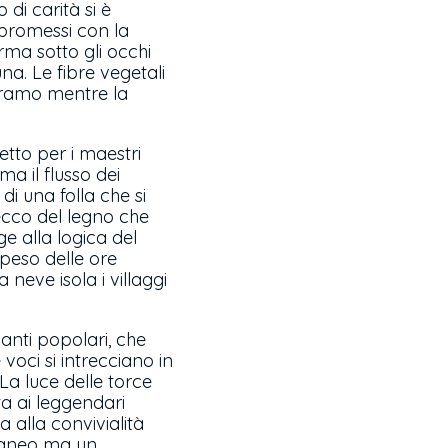
 di carità si è
promessi con la
rma sotto gli occhi
na. Le fibre vegetali
o ramo mentre la
petto per i maestri
ma il flusso dei
di una folla che si
secco del legno che
e alla logica del
 peso delle ore
 neve isola i villaggi
canti popolari, che
 voci si intrecciano in
La luce delle torce
a ai leggendari
 alla convivialità
traneo ma un