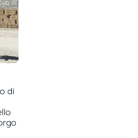
o di
llo
Borgo