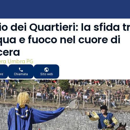
io dei Quartieri: la sfida t
ua e fuoco nel cuore di
cera
ra Umbra PG
ore
Chiamata
Sito web