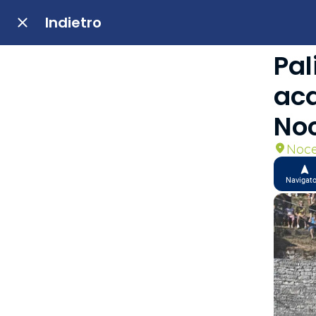
Indietro
Pal
acq
No
Noce
Navigat