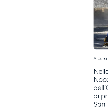
A cura 
Nell
Noce
dell
di p
San 