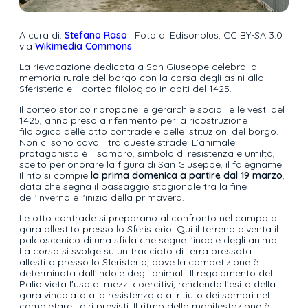
A cura di:
Stefano Raso
| Foto di Edisonblus, CC BY-SA 3.0
via
Wikimedia Commons
La rievocazione dedicata a San Giuseppe celebra la
memoria rurale del borgo con la corsa degli asini allo
Sferisterio e il corteo filologico in abiti del 1425.
Il corteo storico ripropone le gerarchie sociali e le vesti del
1425, anno preso a riferimento per la ricostruzione
filologica delle otto contrade e delle istituzioni del borgo.
Non ci sono cavalli tra queste strade. L’animale
protagonista è il somaro, simbolo di resistenza e umiltà,
scelto per onorare la figura di San Giuseppe, il falegname.
Il rito si compie
la prima domenica a partire dal 19 marzo
,
data che segna il passaggio stagionale tra la fine
dell'inverno e l'inizio della primavera.
Le otto contrade si preparano al confronto nel campo di
gara allestito presso lo Sferisterio. Qui il terreno diventa il
palcoscenico di una sfida che segue l'indole degli animali.
La corsa si svolge su un tracciato di terra pressata
allestito presso lo Sferisterio, dove la competizione è
determinata dall'indole degli animali. Il regolamento del
Palio vieta l'uso di mezzi coercitivi, rendendo l'esito della
gara vincolato alla resistenza o al rifiuto dei somari nel
completare i giri previsti. Il ritmo della manifestazione è