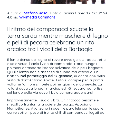
A cura di:
Stefano Raso
| Foto di Gianni Careddu, CC BY-SA
4.0 via
Wikimedia Commons
Il ritmo dei campanacci scuote la
terra sarda mentre maschere di legno
e pelli di pecora celebrano un rito
arcaico tra i vicoli della Barbagia.
Il fumo denso del legno di rovere avvolge le strade strette
e sale verso il cielo livido di Mamoiada. L'aria punge i
polmoni e trasporta l'odore selvatico delle pelli bagnate.
Qui il silenzio non è assenza di suono ma attesa di un
battito.
Nel pomeriggio del 17 gennaio
, in occasione della
festa di Sant’Antonio Abate, il rito si compie per la prima
volta nell'anno e si ripete poi nei giorni del carnevale. La
folla si accalca lungo i marciapiedi. Gli sguardi sono fissi
sul fondo della via dove il buio sembra addensarsi.
Improvvisamente il suolo vibra. Un rintocco pesante e
metallico frantuma la quiete del borgo. Appaiono i
Mamuthones. Avanzano in due file parallele con le spalle
curve sotto il peso di trenta chili di campanacci legati da