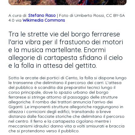
A cura di:
Stefano Raso
| Foto di Umberto Rossi, CC BY-SA
4.0 via
Wikimedia Commons
Tra le strette vie del borgo ferrarese
l'aria vibra per il frastuono dei motori
e la musica martellante. Enormi
allegorie di cartapesta sfidano il cielo
e la folla in attesa del gettito.
Sotto le arcate dei portici di Cento, la folla si dispone lungo
le transenne che delimitano il percorso dei carri. L'attesa
del pubblico è scandita dai preparativi tecnici lungo il
corso principale, dove lo spazio urbano del borgo
ferrarese si stringe attorno al passaggio delle strutture
allegoriche. Il rombo dei trattori annuncia l'arrivo dei
Giganti. Le imponenti strutture allegoriche raggiungono in
altezza i cornicioni degli edifici, transitando a breve
distanza dalle facciate storiche che delimitano il percorso
nel centro. Il ferro e la cartapesta cigolano mentre i
meccanismi idraulici danno vita a volti smisurati e braccia
che si protendono verso il pubblico.