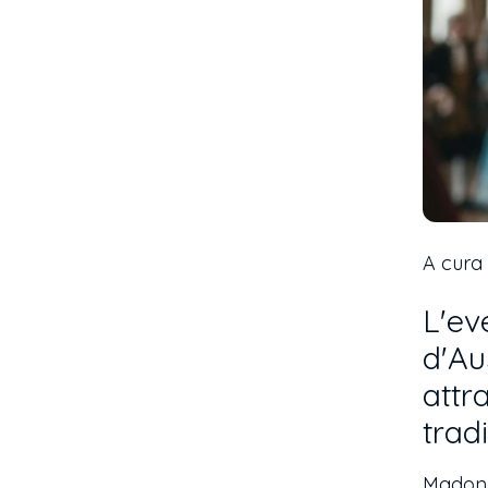
A cura 
L'ev
d'Au
attr
trad
Madonna