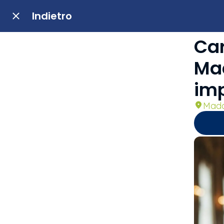
Indietro
Car
Mad
imp
Mado