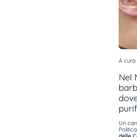
A cura
Nel 
barb
dove
puri
Un carn
Politic
delle C