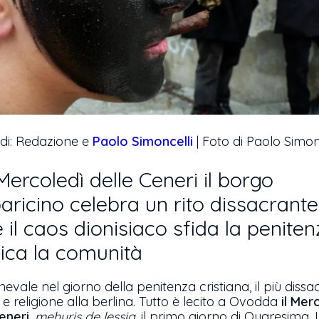
 di: Redazione e
Paolo Simoncelli
| Foto di Paolo Simon
Mercoledì delle Ceneri il borgo
aricino celebra un rito dissacrante
 il caos dionisiaco sfida la peniten
fica la comunità
evale nel giorno della penitenza cristiana, il più dissa
a e religione alla berlina. Tutto è lecito a Ovodda
il Mer
eneri
,
mehuris de lessia
, il primo giorno di Quaresima. 