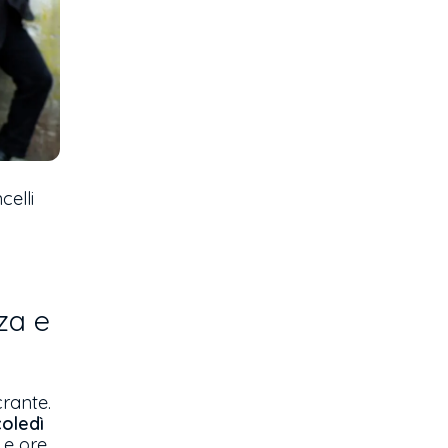
celli
za e
crante.
coledì
Le ore