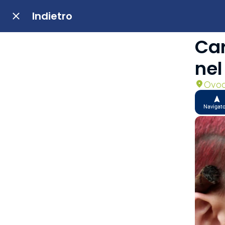
Indietro
Car
nel
Ovod
Navigat