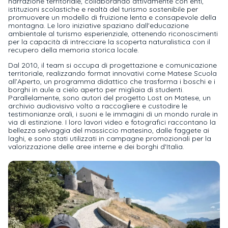
narrazione territoriale, collaborando attivamente con enti,
istituzioni scolastiche e realtà del turismo sostenibile per
promuovere un modello di fruizione lenta e consapevole della
montagna. Le loro iniziative spaziano dall'educazione
ambientale al turismo esperienziale, ottenendo riconoscimenti
per la capacità di intrecciare la scoperta naturalistica con il
recupero della memoria storica locale.
Dal 2010, il team si occupa di progettazione e comunicazione
territoriale, realizzando format innovativi come Matese Scuola
all’Aperto, un programma didattico che trasforma i boschi e i
borghi in aule a cielo aperto per migliaia di studenti.
Parallelamente, sono autori del progetto Lost on Matese, un
archivio audiovisivo volto a raccogliere e custodire le
testimonianze orali, i suoni e le immagini di un mondo rurale in
via di estinzione. I loro lavori video e fotografici raccontano la
bellezza selvaggia del massiccio matesino, dalle faggete ai
laghi, e sono stati utilizzati in campagne promozionali per la
valorizzazione delle aree interne e dei borghi d'Italia.