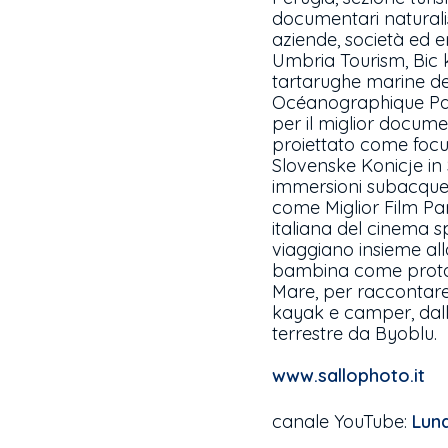
documentari naturalist
aziende, società ed e
Umbria Tourism, Bic k
tartarughe marine de
Océanographique Paul
per il miglior docume
proiettato come focus
Slovenske Konicje in S
immersioni subacquee 
come Miglior Film Par
italiana del cinema s
viaggiano insieme all
bambina come protago
Mare, per raccontare 
kayak e camper, dalla
terrestre da Byoblu.
www.sallophoto.it
canale YouTube:
Luna