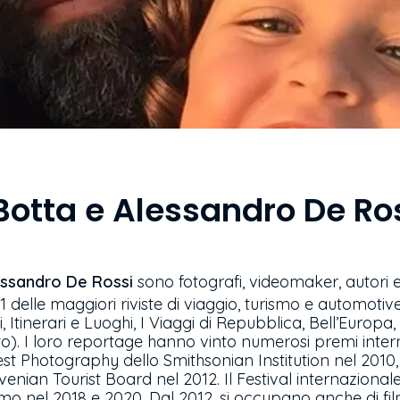
Botta e Alessandro De Ro
essandro De Rossi
sono fotografi, videomaker, autori e 
 delle maggiori riviste di viaggio, turismo e automotive
i, Itinerari e Luoghi, I Viaggi di Repubblica, Bell’Europa,
o). I loro reportage hanno vinto numerosi premi interna
st Photography dello Smithsonian Institution nel 2010,
ovenian Tourist Board nel 2012. Il Festival internazional
smo nel 2018 e 2020. Dal 2012, si occupano anche di fi