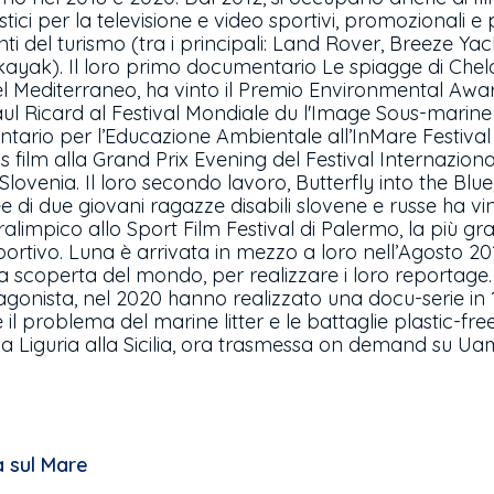
ici per la televisione e video sportivi, promozionali e 
nti del turismo (tra i principali: Land Rover, Breeze Ya
ayak). Il loro primo documentario Le spiagge di Chelo
l Mediterraneo, ha vinto il Premio Environmental Aware
 Ricard al Festival Mondiale du l'Image Sous-marine di
ntario per l’Educazione Ambientale all’InMare Festival 
 film alla Grand Prix Evening del Festival Internaziona
lovenia. Il loro secondo lavoro, Butterfly into the Blue, 
di due giovani ragazze disabili slovene e russe ha vi
alimpico allo Sport Film Festival di Palermo, la più 
portivo. Luna è arrivata in mezzo a loro nell’Agosto 20
a scoperta del mondo, per realizzare i loro reportage.
nista, nel 2020 hanno realizzato una docu-serie in 1
il problema del marine litter e le battaglie plastic-fre
 Liguria alla Sicilia, ora trasmessa on demand su Uam.
 sul Mare