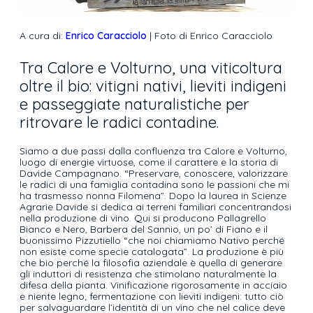
A cura di:
Enrico Caracciolo
| Foto di Enrico Caracciolo
Tra Calore e Volturno, una viticoltura
oltre il bio: vitigni nativi, lieviti indigeni
e passeggiate naturalistiche per
ritrovare le radici contadine.
Siamo a due passi dalla confluenza tra Calore e Volturno,
luogo di energie virtuose, come il carattere e la storia di
Davide Campagnano. “Preservare, conoscere, valorizzare
le radici di una famiglia contadina sono le passioni che mi
ha trasmesso nonna Filomena”. Dopo la laurea in Scienze
Agrarie Davide si dedica ai terreni familiari concentrandosi
nella produzione di vino. Qui si producono Pallagrello
Bianco e Nero, Barbera del Sannio, un po’ di Fiano e il
buonissimo Pizzutiello “che noi chiamiamo Nativo perché
non esiste come specie catalogata”. La produzione è più
che bio perché la filosofia aziendale è quella di generare
gli induttori di resistenza che stimolano naturalmente la
difesa della pianta. Vinificazione rigorosamente in acciaio
e niente legno; fermentazione con lieviti indigeni: tutto ciò
per salvaguardare l’identità di un vino che nel calice deve