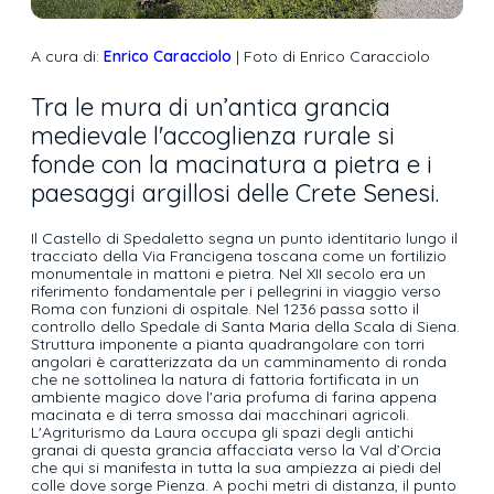
A cura di:
Enrico Caracciolo
| Foto di Enrico Caracciolo
Tra le mura di un’antica grancia
medievale l'accoglienza rurale si
fonde con la macinatura a pietra e i
paesaggi argillosi delle Crete Senesi.
Il Castello di Spedaletto segna un punto identitario lungo il
tracciato della Via Francigena toscana come un fortilizio
monumentale in mattoni e pietra. Nel XII secolo era un
riferimento fondamentale per i pellegrini in viaggio verso
Roma con funzioni di ospitale. Nel 1236 passa sotto il
controllo dello Spedale di Santa Maria della Scala di Siena.
Struttura imponente a pianta quadrangolare con torri
angolari è caratterizzata da un camminamento di ronda
che ne sottolinea la natura di fattoria fortificata in un
ambiente magico dove l'aria profuma di farina appena
macinata e di terra smossa dai macchinari agricoli.
L'Agriturismo da Laura occupa gli spazi degli antichi
granai di questa grancia affacciata verso la Val d’Orcia
che qui si manifesta in tutta la sua ampiezza ai piedi del
colle dove sorge Pienza. A pochi metri di distanza, il punto