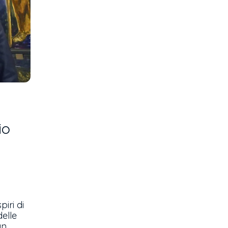
io
.
piri di
delle
un