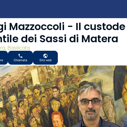
gi Mazzoccoli - Il custode
tile dei Sassi di Matera
a, Basilicata
ore
Chiamata
Sito web