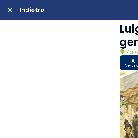
Indietro
Lui
gen
Mater
Navigat