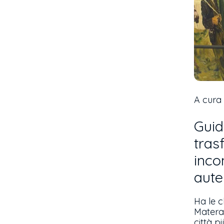
A cura 
Guid
tras
inco
auten
Ha le c
Matera,
città p