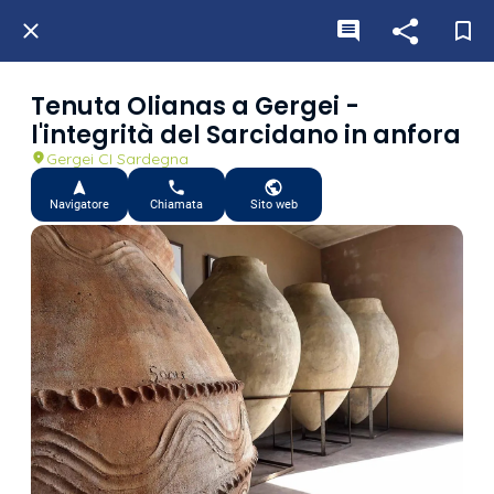
Tenuta Olianas a Gergei -
l'integrità del Sarcidano in anfora
Gergei CI Sardegna
Navigatore
Chiamata
Sito web