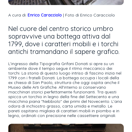
A cura di:
Enrico Caracciolo
| Foto di Enrico Caracciolo
Nel cuore del centro storico umbro
sopravvive una bottega attiva dal
1799, dove i caratteri mobili e i torchi
antichi tramandano il sapere grafico.
L'ingresso della Tipografia Grifani Donati si apre su un
ambiente dove il tempo segue il ritmo meccanico dei
torchi. La storia di questo luogo intriso di fascino inizia nel
1799 con i fratelli Donati. La bottega occupa i locali della
ex chiesa di San Paolo, struttura che oggi ospita anche il
Museo delle Arti Grafiche. All'interno si conservano
macchinari storici perfettamente funzionanti. Tra questi
spicca un torchio in legno della fine del Settecento e una
macchina piana "Nebbiolo" dei primi del Novecento. L'aria
odora di inchiostro grasso, carta umida e metallo. Le
pareti ospitano migliaia di caratteri mobili in piombo e in
legno, ordinati con precisione nelle cassettiere originali.